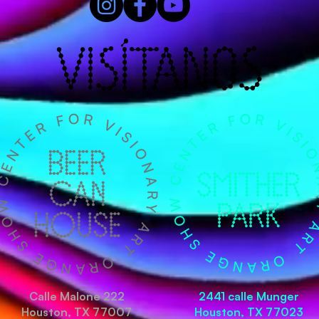
VISÍTANOS
Calle Malone 222
2441 calle Munger
Houston, TX 77007
Houston, TX 77023