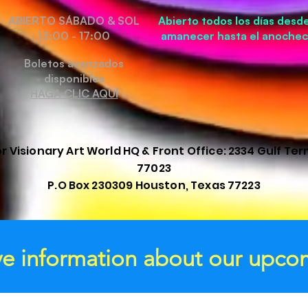
ABIERTO SÁBADO & SOL
Abierto todos los días desde
13:00 - 17:00
amanecer hasta el anochec
Boletos avanzados
disponibles
HAGA CLIC AQUÍ
Visionary Art World HQ & Front Office: 2334 Gulf Ter
77023
P.O Box 230309 Houston, Texas 77223
ive information about our upco