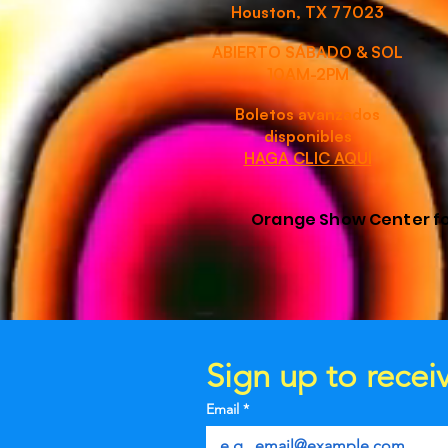
Houston, TX 77023
ABIERTO SÁBADO & SOL
10AM-2PM
Boletos avanzados
disponibles
HAGA CLIC AQUÍ
Orange Show Center for 
Sign up to rece
Email
*