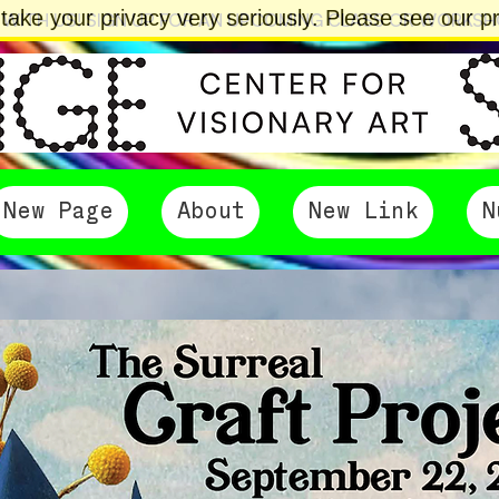
ake your privacy very seriously. Please see our pri
 WITH US! SIGN UP FOR AN UPCOMING CLASS OR WORKS
New Page
About
New Link
N