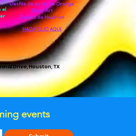
Desfile de autos de Orange
 el
Show Art
er
Centro de Houston
HAGA CLIC AQUÍ
minal Drive, Houston, TX
ming events