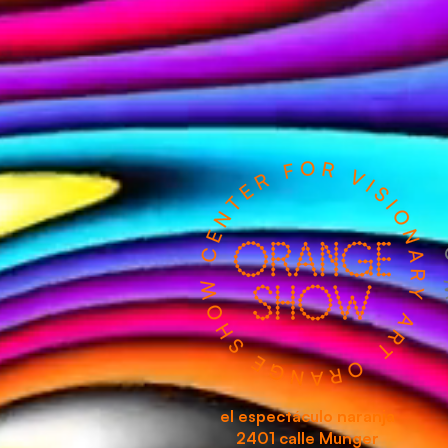
el espectáculo naranja
2401 calle Munger