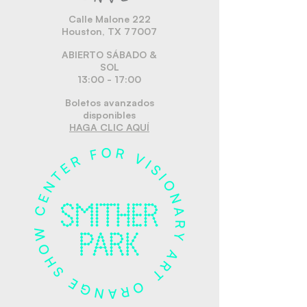
Calle Malone 222
Houston, TX 77007
ABIERTO SÁBADO &
SOL
13:00 - 17:00
Boletos avanzados
disponibles
HAGA CLIC AQUÍ