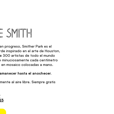
E SMITH
en progreso, Smither Park es el
rde inspirado en el arte de Houston,
e 300 artistas de todo el mundo
 minuciosamente cada centímetro
e en mosaico colocadas a mano.
 amanecer hasta el anochecer.
mente al aire libre. Siempre gratis
r
23
s