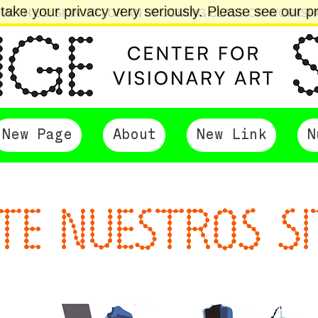
ake your privacy very seriously. Please see our pri
 WITH US! SIGN UP FOR AN UPCOMING CLASS OR WORKS
New Page
About
New Link
N
ITE NUESTROS SI