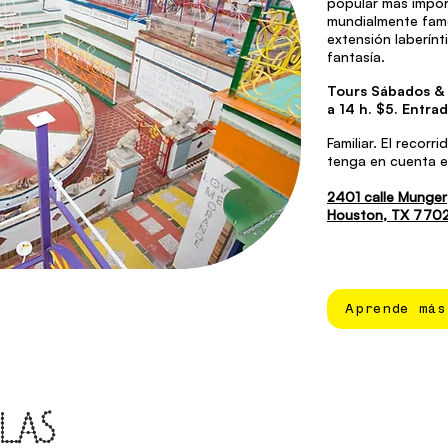
popular más import
mundialmente fam
extensión laberínt
fantasía.
Tours Sábados & 
a 14 h. $5. Entra
Familiar. El recorr
tenga en cuenta el
2401 calle Munger
Houston, TX 770
Aprende más
 LAS