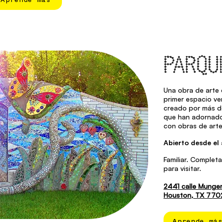
PARQU
Una obra de arte 
primer espacio ve
creado por más d
que han adornado
con obras de art
Abierto desde el
Familiar. Completa
para visitar.
2441 calle Munge
Houston, TX 770
Aprende má