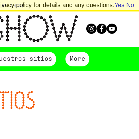
vacy policy for details and any questions.
Yes
No
HOP TODAY
uestros sitios
More
TIOS