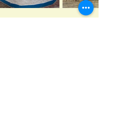
VISÍTANOS
el espectáculo
naranja