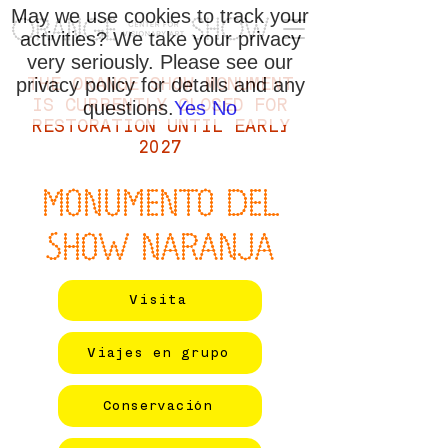
May we use cookies to track your
activities? We take your privacy
very seriously. Please see our
privacy policy for details and any
THE ORANGE SHOW MONUMENT
IS CURRENTLY CLOSED FOR
questions.
Yes
No
RESTORATION UNTIL EARLY
2027
MONUMENTO DEL
SHOW NARANJA
Visita
Viajes en grupo
Conservación