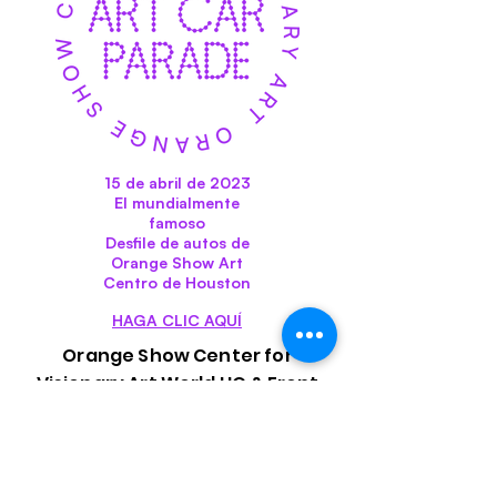
15 de abril de 2023
El mundialmente
famoso
Desfile de autos de
Orange Show Art
Centro de Houston
HAGA CLIC AQUÍ
Orange Show Center for
Visionary Art World HQ & Front
Office: 2334 Gulf Terminal Drive,
Houston, TX 77023
P.O Box 230309 Houston, Texas
77223