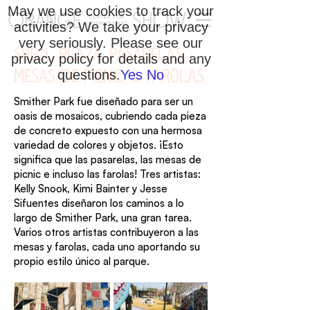
May we use cookies to track your
activities? We take your privacy
very seriously. Please see our
SHELL PLAZA, PASARELAS,
privacy policy for details and any
questions.
Yes
No
MESAS DE PICNIC, & FAROLAS
Smither Park fue diseñado para ser un
oasis de mosaicos, cubriendo cada pieza
de concreto expuesto con una hermosa
variedad de colores y objetos. ¡Esto
significa que las pasarelas, las mesas de
picnic e incluso las farolas! Tres artistas:
Kelly Snook, Kimi Bainter y Jesse
Sifuentes diseñaron los caminos a lo
largo de Smither Park, una gran tarea.
Varios otros artistas contribuyeron a las
mesas y farolas, cada uno aportando su
propio estilo único al parque.